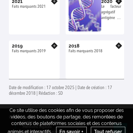
2021
2020
Faits marquants 2021
Le facteur
agrégatif
antigène 43
structure les
populations
d'Escherichia
coli
2019
2018
En savoir plus
En savoir plus
Faits marquants 2019
Faits marquants 2018
Date de modification : 17 octobre 2025 | Date de création : 17
décembre 2018 | Rédaction : SD
Ce site utilise des cookies afin de vous proposer des
vidéos, des boutons de partage, des remontées de
© INRAE 2022
Actualités
www.inrae.fr
Contact
Crédits
contenus de plateformes sociales et des contenus
Mentions legales
animés et interactifs.
En savoir +
Tout refuser
Conditions générales