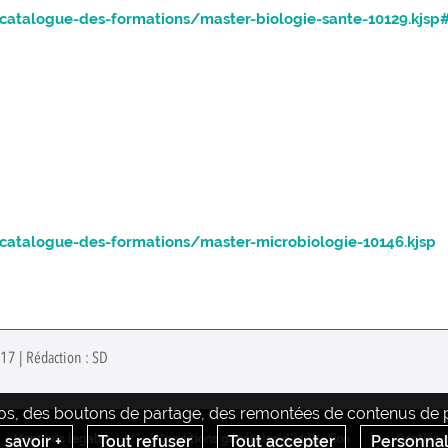
/catalogue-des-formations/master-biologie-sante-10129.kj
catalogue-des-formations/master-microbiologie-10146.kjsp
17 | Rédaction : SD
déos, des boutons de partage, des remontées de contenus de pl
Mentions legales
Conditions générales d'utilisation
Gestion 
 savoir +
Tout refuser
Tout accepter
Personnal