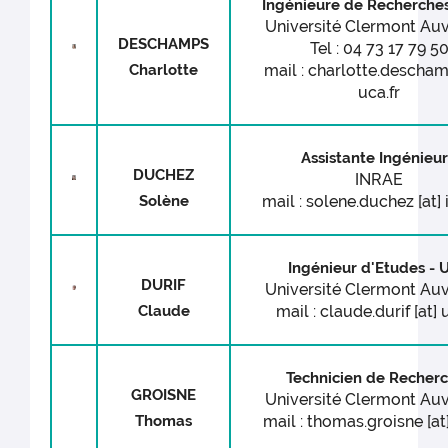
Ingénieure de Recherche
Université Clermont Au
DESCHAMPS
Tel : 04 73 17 79 5
Charlotte
mail : charlotte.descham
uca.fr
Assistante Ingénieu
DUCHEZ
INRAE
Solène
mail : solene.duchez [at] i
Ingénieur d'Etudes - 
DURIF
Université Clermont Au
Claude
mail : claude.durif [at] 
Technicien de Recher
GROISNE
Université Clermont Au
Thomas
mail : thomas.groisne [at]