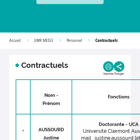
Contractuels
Accueil
UMR MEDiS
Personnel
Contractuels
Imprimer
Partager
Nom -
Fonctions
Prénom
Doctorante - UCA
AUSSOURD
Université Clermont Au
Justine
mail : justine.aussourd [at