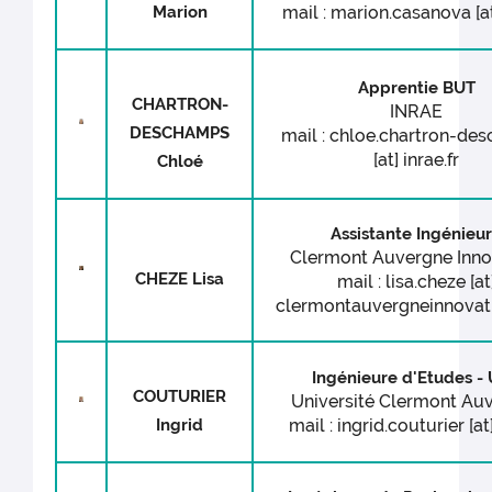
Marion
mail : marion.casanova [at
Apprentie BUT
CHARTRON-
INRAE
DESCHAMPS
mail : chloe.chartron-de
[at] inrae.fr
Chloé
Assistante Ingénieu
Clermont Auvergne Inno
CHEZE Lisa
mail : lisa.cheze [at
clermontauvergneinnovat
Ingénieure d'Etudes -
COUTURIER
Université Clermont Au
Ingrid
mail : ingrid.couturier [at