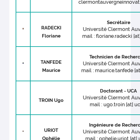
clermontauvergneinnovat
Secrétaire
RADECKI
Université Clermont Au
Floriane
mail : floriane.radecki [at
Technicien de Recher
TANFEDE
Université Clermont Au
Maurice
mail : maurice.tanfede [at
Doctorant - UCA
Université Clermont Au
TROIN Ugo
mail : ugo.troin [at] uc
Ingénieure de Recher
URIOT
Université Clermont Au
Ophélie
mail : ophelie.uriot [at] 