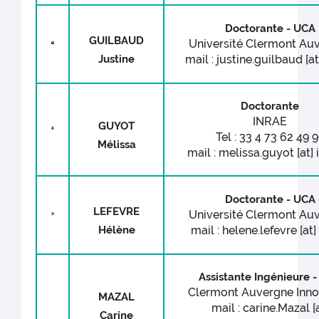
Doctorante - UCA
GUILBAUD
Université Clermont Au
Justine
mail : justine.guilbaud [at
Doctorante
INRAE
GUYOT
Tel : 33 4 73 62 49 
Mélissa
mail : melissa.guyot [at] i
Doctorante - UCA
LEFEVRE
Université Clermont Au
Hélène
mail : helene.lefevre [at]
Assistante Ingénieure 
Clermont Auvergne Inno
MAZAL
mail : carine.Mazal [a
Carine