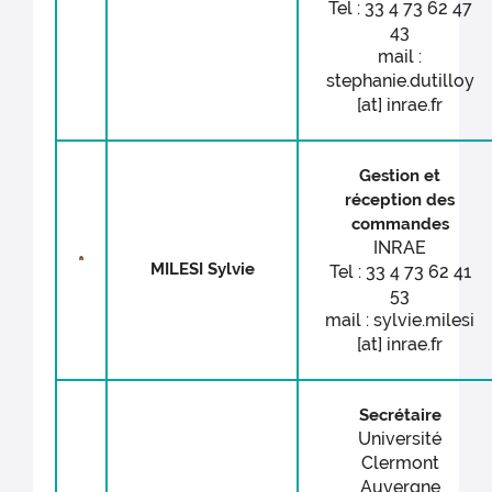
Tel : 33 4 73 62 47
43
mail :
stephanie.dutilloy
[at] inrae.fr
Gestion et
réception des
commandes
INRAE
MILESI Sylvie
Tel : 33 4 73 62 41
53
mail : sylvie.milesi
[at] inrae.fr
Secrétaire
Université
Clermont
Auvergne