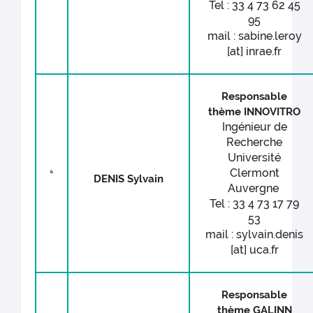
Tel : 33 4 73 62 45
95
mail : sabine.leroy
[at] inrae.fr
Responsable
thème INNOVITRO
Ingénieur de
Recherche
Université
Clermont
DENIS Sylvain
Auvergne
Tel : 33 4 73 17 79
53
mail : sylvain.denis
[at] uca.fr
Responsable
thème GALINN