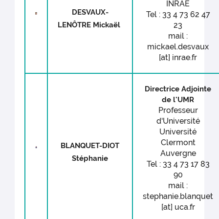
INRAE
DESVAUX-
Tel : 33 4 73 62 47
LENÔTRE Mickaël
23
mail :
mickael.desvaux
[at] inrae.fr
Directrice Adjointe
de l'UMR
Professeur
d'Université
Université
Clermont
BLANQUET-DIOT
Auvergne
Stéphanie
Tel : 33 4 73 17 83
90
mail :
stephanie.blanquet
[at] uca.fr