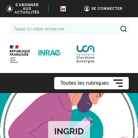
S'ABONNER
AUX
SE CONNECTER
ACTUALITÉS
Tapez
ici
votre
recherche
Toutes les rubriques
INGRID