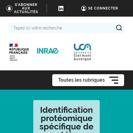
S'ABONNER
AUX
SE CONNECTER
ACTUALITÉS
Tapez
ici
votre
recherche
Toutes les rubriques
Identification
protéomique
spécifique de