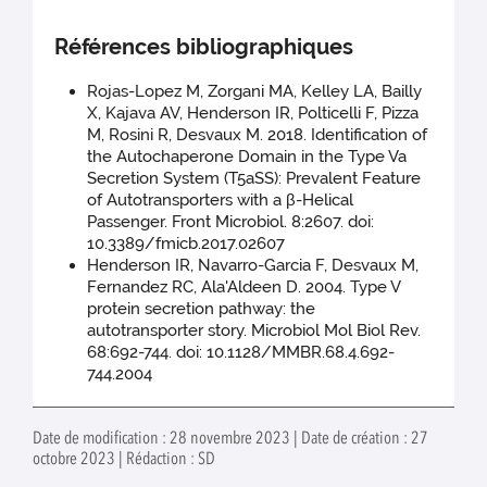
Références bibliographiques
Rojas-Lopez M, Zorgani MA, Kelley LA, Bailly
X, Kajava AV, Henderson IR, Polticelli F, Pizza
M, Rosini R, Desvaux M. 2018. Identification of
the Autochaperone Domain in the Type Va
Secretion System (T5aSS): Prevalent Feature
of Autotransporters with a β-Helical
Passenger. Front Microbiol. 8:2607. doi:
10.3389/fmicb.2017.02607
Henderson IR, Navarro-Garcia F, Desvaux M,
Fernandez RC, Ala'Aldeen D. 2004. Type V
protein secretion pathway: the
autotransporter story. Microbiol Mol Biol Rev.
68:692-744. doi: 10.1128/MMBR.68.4.692-
744.2004
Date de modification : 28 novembre 2023 | Date de création : 27
octobre 2023 | Rédaction : SD